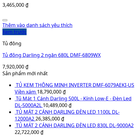
Viền xám
18,790,000
₫
Tủ Mát 1 Cánh Darling 500L - Kính Low-E - Đèn Led
DL-5000A2L
10,489,000
₫
TỦ MÁT 2 CÁNH DARLING ĐÈN LED 1100L DL-
12000A2
26,385,000
₫
TỦ MÁT 2 CÁNH DARLING ĐÈN LED 830L DL-9000A2
22,722,000
₫
Sản phẩm yêu thích
Tủ đông Darling 2 ngăn 230L DMF-2699WXL
Được xếp hạng
5.00
5 sao
5,335,000
₫
Led Tivi Darling 24 inch 24HD900T2
Được xếp hạng
4.50
5 sao
2,310,000
₫
Tủ đông Darling 1 ngăn 230L DMF-2799AX
Được xếp hạng
4.00
5 sao
5,349,000
₫
5,108,000
₫
Tủ đông Darling 2 ngăn 370L DMF-3888W1
4,895,000
₫