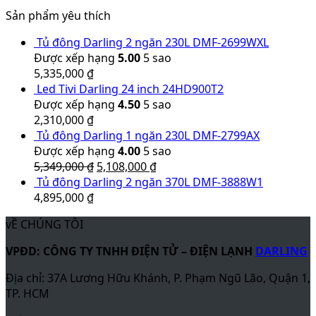
vỀ CHÚNG TÔI
VPĐD: CÔNG TY TNHH ĐIỆN TỬ – ĐIỆN LẠNH
DARLING
Địa chỉ: 37A Lương Hữu Khánh, P. Phạm Ngũ Lão, Quận 1,
TP. HCM
Điện thoại: (028) 3925 6016 – 0909 815 600
Fax: (028) 3925 6016
Website:
www.darling.com.vn
Hotline bảo hành: 1900 63 63 46
Sản xuất
NHÀ MÁY
DARLING
Địa chỉ: 46 Hai Bà Trưng, Thị Xã Dĩ An, Tỉnh Bình Dương,
Việt Nam