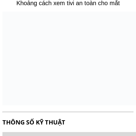
Khoảng cách xem tivi an toàn cho mắt
THÔNG SỐ KỸ THUẬT
3200T2
Model
Tivi UHD TV
32″, UHD
Loại tivi
Độ phân giải
1366 x 768 px
Bluetooth
Không
Kết nối Internet
Không
Cổng AV
Cổng HDMI
2
Cổng VGA
1