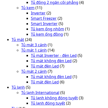
Tủ đông 2 ngăn côi phẳng
(4)
Tủ kem
(11)
Inverter
(2)
Smart Freezer
(2)
Smart Inverter
(5)
Tủ kem ống nhôm
(1)
Tủ kem ống đồng
(1)
Tủ mát
(24)
Tủ mát 3 cánh
(1)
Tủ mát 1 cánh
(14)
Tủ mát Inverter - đèn Led
(5)
Tủ mát không đèn Led
(2)
Tủ mát đèn Led
(7)
Tủ mát 2 cánh
(7)
Tủ mát không đèn Led
(1)
Tủ mát đèn Led
(6)
Tủ lạnh
(5)
Tủ lạnh International
(5)
Tủ lạnh không đóng tuyết
(3)
Tủ lạnh đóng tuyết
(2)