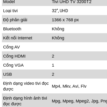
USB
2
Định dạng video tivi đọc
Mp4, Mkv, Avi, Flv
được
Định dạng hình ảnh tivi
Mpg, Mpeg, Mpeg2, Jpg, Pn
đọc được
Định dạng âm thanh tivi
Mp3, Wma
đọc được
Tích hợp đầu thu kỹ
DVB-T2
thuật số
Công suất
60W
Các ứng dụng phổ biến
có thể tải thêm
Tính năng thông minh
Tivi và màn hình máy tính
khác