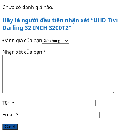
Tên
*
Email
*
Sản phẩm tương tự
Thêm vào danh sách yêu thích
Xem trước
Tivi
Led Tivi Darling 32 inch 32HD962S2
3,850,000
₫