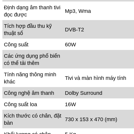
Công nghệ âm thanh
Dolby Surround
Công suất loa
16W
Kích thước có chân, đặt
730 x 153 x 470 (mm)
bàn
Khối lượng có chân
5 Kg
Kích thước không chân,
730 x 113 x 432 (mm)
treo tường
Khối lượng không chân
4.3 Kg
Nơi sản xuất
Việt Nam
Năm ra mắt
2017
Bảo hành
2 năm
Hãy gọi cho chúng tôi: