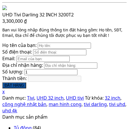
UHD Tivi Darling 32 INCH 3200T2
3,300,000
₫
Bạn vui lòng nhập đúng thông tin đặt hàng gồm: Họ tên, SĐT,
Email, Địa chỉ để chúng tôi được phục vụ bạn tốt nhất !
Họ tên của bạn:
Số điện thoại:
Email:
Địa chỉ nhận hàng:
Số lượng:
Thành tiền:
ĐẶT HÀNG
x
Danh mục:
Tivi
,
UHD 32 inch
,
UHD tivi
Từ khóa:
32 inch
,
công nghệ nhật bản
,
man hinh cong
,
tivi darling
,
tivi uhd
,
uhd 4k
Danh mục sản phẩm
Tủ đông
(84)