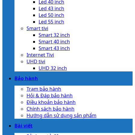
Led 40 inch
Led 43 inch
Led 50 inch
Led 55 inch
Smart tivi
Smart 32 inch
Smart 40 inch
Smart 43 inch
Internet Tivi
UHD tivi
UHD 32 inch
Bảo hành
Trạm bảo hành
Hỏi & Đáp bảo hành
Điều khoản bảo hành
Chính sách bảo hành
Hướng dẫn sử dụng sản phẩm
Bài viết