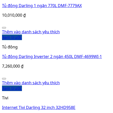
Thêm vào danh sách yêu thích
Xem trước
Tivi
Internet Tivi Darling 32 inch 32HD958E
3,465,000
₫
Thêm vào danh sách yêu thích
Xem trước
Tủ đông
Tủ đông Darling 2 ngăn 680L DMF-6809WX
7,920,000
₫
Sản phẩm mới nhất
TỦ KEM THÔNG MINH INVERTER DMF-6079AEKI-US