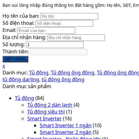
Bạn vui lòng nhập đúng thông tin đặt hàng gồm: Họ tên, SĐT, Ema
Họ tên của bạn:
Số điện thoại:
Email:
Địa chỉ nhận hàng:
Số lượng:
Thành tiền:
ĐẶT HÀNG
x
Danh mục:
Tủ đông
,
Tủ đông ống đồng
,
Tủ đông ống đồng
tủ đông darling
,
tủ đông ống đồng
Danh mục sản phẩm
Tủ đông
(84)
Tủ đông 2 dàn lạnh
(4)
Tủ đông siêu thị
(1)
Smart Inverter
(16)
Smart Inverter 1 ngăn
(10)
Smart Inverter 2 ngăn
(5)
Smart Inverter - Ngăn đông lớn
(1)