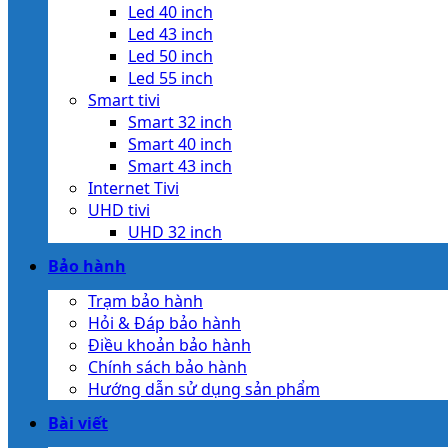
Led 40 inch
Led 43 inch
Led 50 inch
Led 55 inch
Smart tivi
Smart 32 inch
Smart 40 inch
Smart 43 inch
Internet Tivi
UHD tivi
UHD 32 inch
Bảo hành
Trạm bảo hành
Hỏi & Đáp bảo hành
Điều khoản bảo hành
Chính sách bảo hành
Hướng dẫn sử dụng sản phẩm
Bài viết