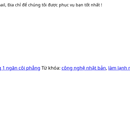
il, Địa chỉ để chúng tôi được phục vụ bạn tốt nhất !
 1 ngăn côi phẳng
Từ khóa:
công nghệ nhật bản
,
làm lạnh