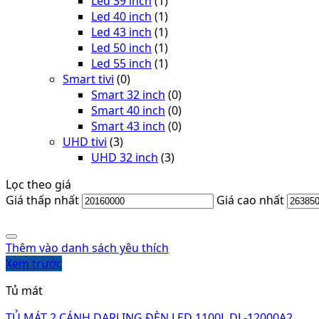
Led 39 inch
(1)
Led 40 inch
(1)
Led 43 inch
(1)
Led 50 inch
(1)
Led 55 inch
(1)
Smart tivi
(0)
Smart 32 inch
(0)
Smart 40 inch
(0)
Smart 43 inch
(0)
UHD tivi
(3)
UHD 32 inch
(3)
Lọc theo giá
Giá thấp nhất
Giá cao nhất
Thêm vào danh sách yêu thích
Xem trước
Tủ mát
TỦ MÁT 2 CÁNH DARLING ĐÈN LED 1100L DL-12000A2