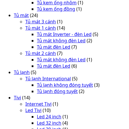
Tủ kem ống nhôm
(1)
Tủ kem ống đồng
(1)
Tủ mát
(24)
Tủ mát 3 cánh
(1)
Tủ mát 1 cánh
(14)
Tủ mát Inverter - đèn Led
(5)
Tủ mát không đèn Led
(2)
Tủ mát đèn Led
(7)
Tủ mát 2 cánh
(7)
Tủ mát không đèn Led
(1)
Tủ mát đèn Led
(6)
Tủ lạnh
(5)
Tủ lạnh International
(5)
Tủ lạnh không đóng tuyết
(3)
Tủ lạnh đóng tuyết
(2)
Tivi
(14)
Internet Tivi
(1)
Led Tivi
(10)
Led 24 inch
(1)
Led 32 inch
(4)