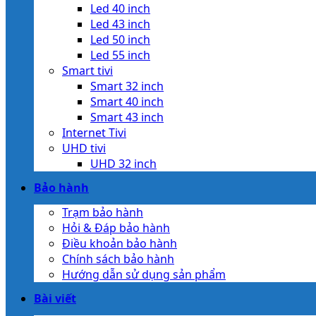
Led 40 inch
Led 43 inch
Led 50 inch
Led 55 inch
Smart tivi
Smart 32 inch
Smart 40 inch
Smart 43 inch
Internet Tivi
UHD tivi
UHD 32 inch
Bảo hành
Trạm bảo hành
Hỏi & Đáp bảo hành
Điều khoản bảo hành
Chính sách bảo hành
Hướng dẫn sử dụng sản phẩm
Bài viết