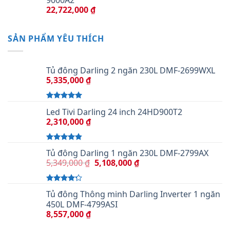
22,722,000
₫
SẢN PHẨM YÊU THÍCH
Tủ đông Darling 2 ngăn 230L DMF-2699WXL
5,335,000
₫
Được xếp
Led Tivi Darling 24 inch 24HD900T2
hạng
5.00
5
2,310,000
₫
sao
Được xếp
Tủ đông Darling 1 ngăn 230L DMF-2799AX
hạng
4.50
5,349,000
₫
5,108,000
₫
5 sao
Được xếp
Tủ đông Thông minh Darling Inverter 1 ngăn
hạng
4.00
450L DMF-4799ASI
5 sao
8,557,000
₫