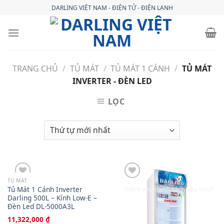
Skip
DARLING VIỆT NAM - ĐIỆN TỬ - ĐIỆN LẠNH
to
content
TRANG CHỦ
/
TỦ MÁT
/
TỦ MÁT 1 CÁNH
/
TỦ MÁT
INVERTER - ĐÈN LED
LỌC
TỦ MÁT
Tủ Mát 1 Cánh Inverter
Thêm vào danh sách yêu thích
Thêm vào danh sách yêu thích
Darling 500L – Kính Low-E –
Đèn Led DL-5000A3L
11,322,000
₫