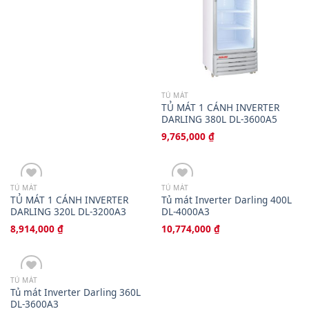
TỦ MÁT
TỦ MÁT 1 CÁNH INVERTER
DARLING 380L DL-3600A5
9,765,000
₫
TỦ MÁT
TỦ MÁT
TỦ MÁT 1 CÁNH INVERTER
Tủ mát Inverter Darling 400L
Thêm vào danh sách yêu thích
Thêm vào danh sách yêu thích
DARLING 320L DL-3200A3
DL-4000A3
8,914,000
₫
10,774,000
₫
TỦ MÁT
Tủ mát Inverter Darling 360L
Thêm vào danh sách yêu thích
DL-3600A3