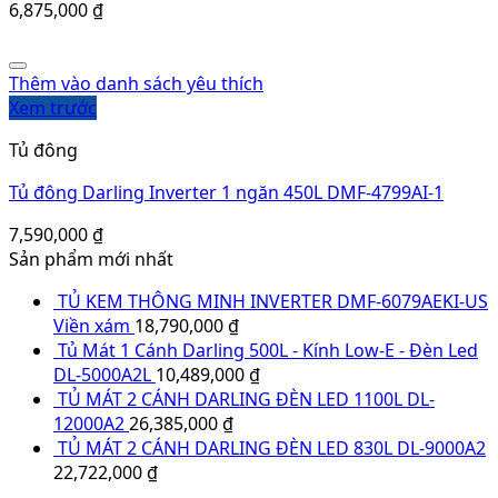
6,875,000
₫
Thêm vào danh sách yêu thích
Xem trước
Tủ đông
Tủ đông Darling Inverter 1 ngăn 450L DMF-4799AI-1
7,590,000
₫
Sản phẩm mới nhất
TỦ KEM THÔNG MINH INVERTER DMF-6079AEKI-US
Viền xám
18,790,000
₫
Tủ Mát 1 Cánh Darling 500L - Kính Low-E - Đèn Led
DL-5000A2L
10,489,000
₫
TỦ MÁT 2 CÁNH DARLING ĐÈN LED 1100L DL-
12000A2
26,385,000
₫
TỦ MÁT 2 CÁNH DARLING ĐÈN LED 830L DL-9000A2
22,722,000
₫