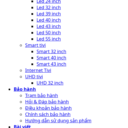
Led 24 inch
Led 32 inch
Led 39 inch
Led 40 inch
Led 43 inch
Led 50 inch
Led 55 inch
Smart tivi
Smart 32 inch
Smart 40 inch
Smart 43 inch
Internet Tivi
UHD tivi
UHD 32 inch
Bảo hành
Trạm bảo hành
Hỏi & Đáp bảo hành
Điều khoản bảo hành
Chính sách bảo hành
Hướng dẫn sử dụng sản phẩm
Bài viết