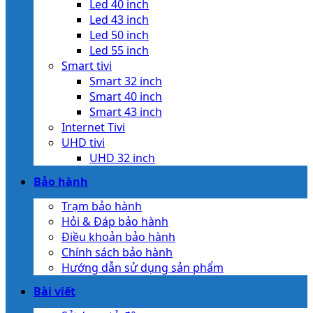
Led 40 inch
Led 43 inch
Led 50 inch
Led 55 inch
Smart tivi
Smart 32 inch
Smart 40 inch
Smart 43 inch
Internet Tivi
UHD tivi
UHD 32 inch
Bảo hành
Trạm bảo hành
Hỏi & Đáp bảo hành
Điều khoản bảo hành
Chính sách bảo hành
Hướng dẫn sử dụng sản phẩm
Bài viết