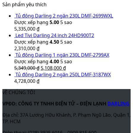
Sản phẩm yêu thích
Tủ đông Darling 2 ngăn 230L DMF-2699WXL
Được xếp hạng
5.00
5 sao
5,335,000
₫
Led Tivi Darling 24 inch 24HD900T2
Được xếp hạng
4.50
5 sao
2,310,000
₫
Tủ đông Darling 1 ngăn 230L DMF-2799AX
Được xếp hạng
4.00
5 sao
5,349,000
₫
5,108,000
₫
Tủ đông Darling 2 ngăn 250L DMF-3187WX
4,728,000
₫
vỀ CHÚNG TÔI
VPĐD: CÔNG TY TNHH ĐIỆN TỬ – ĐIỆN LẠNH
DARLING
Địa chỉ: 37A Lương Hữu Khánh, P. Phạm Ngũ Lão, Quận 1,
TP. HCM
Điện thoại: (028) 3925 6016 – 0909 815 600