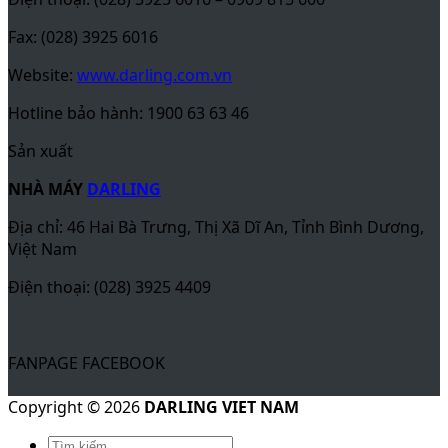
Fax: (028) 3925 6016
Website:
www.darling.com.vn
Hotline bảo hành: 1900 63 63 46
Sản xuất
NHÀ MÁY
DARLING
Địa chỉ: 46 Hai Bà Trưng, Thị Xã Dĩ An, Tỉnh Bình Dương,
Việt Nam
Điện thoại: (028) 3925 4409
FANPAGE FACEBOOK
Copyright © 2026
DARLING VIET NAM