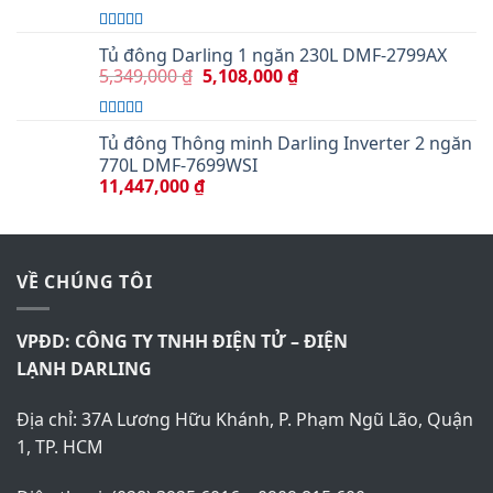
Hotline bảo hành: 1900 63 63 46
SẢN XUẤT
NHÀ MÁY
DARLING
Địa chỉ: 46 Hai Bà Trưng, Thị Xã Dĩ An, Tỉnh Bình Dương,
Việt Nam
Điện thoại: (028) 3925 4409
FANPAGE FACEBOOK