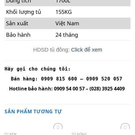
SẢN PHẨM MỚI NHẤT
TỦ KEM THÔNG MINH INVERTER DMF-
6079AEKI-US Viền xám
18,790,000
₫
Tủ Mát 1 Cánh Darling 500L - Kính Low-E -
Đèn Led DL-5000A2L
10,489,000
₫