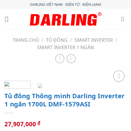
Skip
DARLING VIỆT NAM - ĐIỆN TỬ - ĐIỆN LẠNH
to
content
TRANG CHỦ
/
TỦ ĐÔNG
/
SMART INVERTER
/
SMART INVERTER 1 NGĂN
Thêm
vào
Tủ đông Thông minh Darling Inverter
danh
1 ngăn 1700L DMF-1579ASI
sách
yêu
thích
₫
27,907,000