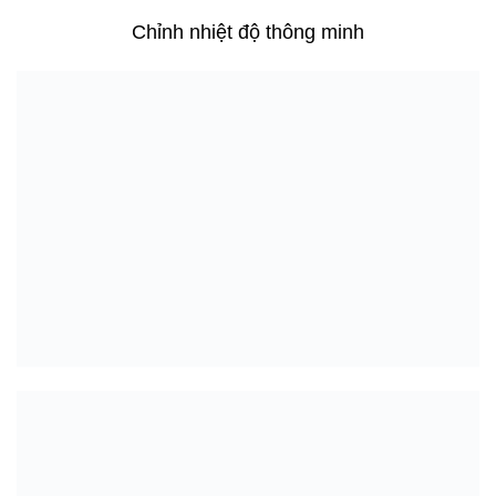
Chỉnh nhiệt độ thông minh
NHỮNG BIỂU TƯỢNG HIỂN THỊ TRÊN BẢNG
CẢM ỨNG
Lòng tủ côi phẳng phủ nhựa, dễ vệ sinh,
không bám bụi