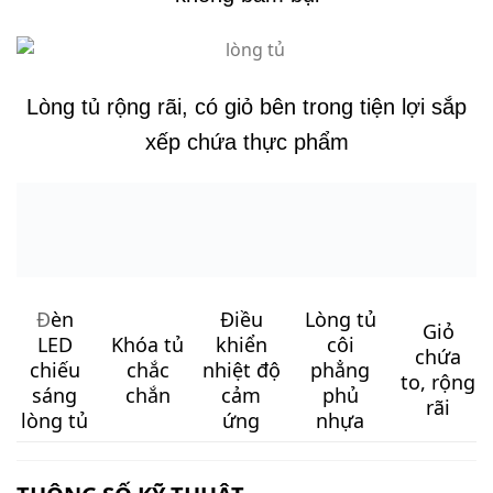
(DxRxC)
Điện năng tiêu
4.6
KWh/24h
thụ
Dòng điện
220V/ 50Hz
Nhiệt độ
10ºC ~ -30ºC
Dàn lạnh
100% ống đồng
Công suất làm
270W *2
lạnh
Môi chất làm lạnh
R134a / R600a
Dung tích
1700L
Khối lượng tủ
155KG
Sản xuất
Việt Nam