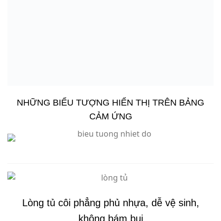
Lòng tủ rộng rãi, có giỏ bên trong
tiện lợi sắp
xếp chứa thực phẩm
Đ
èn
Điều
Lòng tủ
Giỏ
LED
Khóa tủ
khiển
côi
chứa
chiếu
chắc
nhiệt độ
phẳng
to, rộng
sáng
chắn
cảm
phủ
rãi
lòng tủ
ứng
nhựa
THÔNG SỐ KỸ THUẬT
Model
Tủ đông
DMF 1579 ASI
Kích thước
3080x900x900 mm