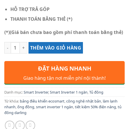
HỖ TRỢ TRẢ GÓP
THANH TOÁN BẰNG THẺ (*)
(*)(Giá bán chưa bao gồm phí thanh toán bằng thẻ)
Số lượng
THÊM VÀO GIỎ HÀNG
ĐẶT HÀNG NHANH
Giao hàng tận nơi miễn phí nội thành!
Danh mục:
Smart Inverter
,
Smart Inverter 1 ngăn
,
Tủ đông
Từ khóa:
bảng điều khiển ecosmart
,
công nghệ nhật bản
,
làm lạnh
nhanh
,
ống đồng
,
smart inverter 1 ngăn
,
tiết kiệm 50% điện năng
,
tủ
đông darling