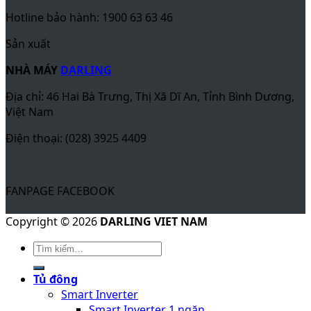
Hotline bảo hành: 1900 63 63 46
Sản xuất
NHÀ MÁY
DARLING
Địa chỉ: 46 Hai Bà Trưng, Thị Xã Dĩ An, Tỉnh Bình Dương,
Việt Nam
Điện thoại: (028) 3925 4409
FANPAGE FACEBOOK
Copyright © 2026
DARLING VIET NAM
Tủ đông
Smart Inverter
Smart Inverter 1 ngăn