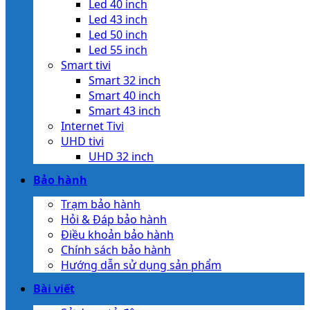
Led 40 inch
Led 43 inch
Led 50 inch
Led 55 inch
Smart tivi
Smart 32 inch
Smart 40 inch
Smart 43 inch
Internet Tivi
UHD tivi
UHD 32 inch
Bảo hành
Trạm bảo hành
Hỏi & Đáp bảo hành
Điều khoản bảo hành
Chính sách bảo hành
Hướng dẫn sử dụng sản phẩm
Bài viết