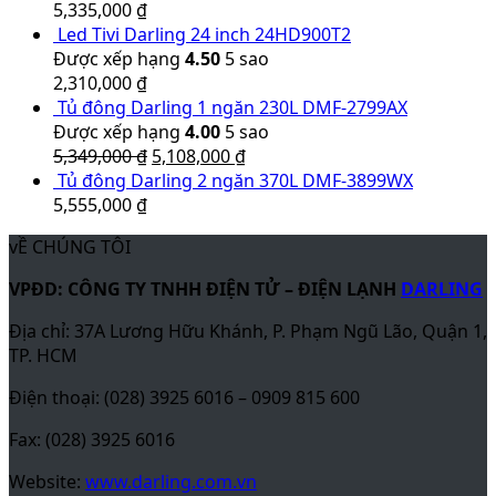
5,335,000
₫
Led Tivi Darling 24 inch 24HD900T2
Được xếp hạng
4.50
5 sao
2,310,000
₫
Tủ đông Darling 1 ngăn 230L DMF-2799AX
Được xếp hạng
4.00
5 sao
5,349,000
₫
5,108,000
₫
Tủ đông Darling 2 ngăn 370L DMF-3899WX
5,555,000
₫
vỀ CHÚNG TÔI
VPĐD: CÔNG TY TNHH ĐIỆN TỬ – ĐIỆN LẠNH
DARLING
Địa chỉ: 37A Lương Hữu Khánh, P. Phạm Ngũ Lão, Quận 1,
TP. HCM
Điện thoại: (028) 3925 6016 – 0909 815 600
Fax: (028) 3925 6016
Website:
www.darling.com.vn