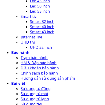
Led 43 inch
Led 50 inch
Led 55 inch
Smart tivi
Smart 32 inch
Smart 40 inch
Smart 43 inch
Internet Tivi
UHD tivi
UHD 32 inch
Bảo hành
Trạm bảo hành
Hỏi & Đáp bảo hành
Điều khoản bảo hành
Chính sách bảo hành
Hướng dẫn sử dụng sản phẩm
Bài viết
Sử dụng tủ đông
Sử dụng tủ mát
Sử dụng tủ lạnh
Sử dụng tivi