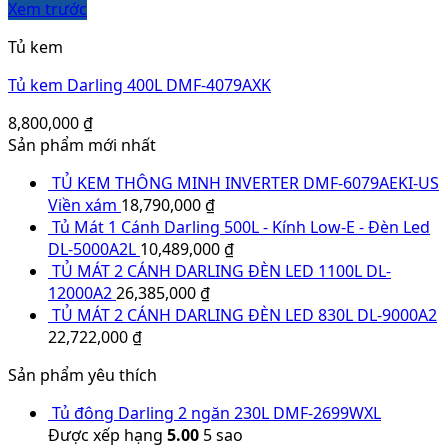
Xem trước
Tủ kem
Tủ kem Darling 400L DMF-4079AXK
8,800,000
₫
Sản phẩm mới nhất
TỦ KEM THÔNG MINH INVERTER DMF-6079AEKI-US
Viền xám
18,790,000
₫
Tủ Mát 1 Cánh Darling 500L - Kính Low-E - Đèn Led
DL-5000A2L
10,489,000
₫
TỦ MÁT 2 CÁNH DARLING ĐÈN LED 1100L DL-
12000A2
26,385,000
₫
TỦ MÁT 2 CÁNH DARLING ĐÈN LED 830L DL-9000A2
22,722,000
₫
Sản phẩm yêu thích
Tủ đông Darling 2 ngăn 230L DMF-2699WXL
Được xếp hạng
5.00
5 sao