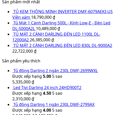
Sản phẩm mới nhất
TỦ KEM THÔNG MINH INVERTER DMF-6079AEKI-US
Viền xám
18,790,000
₫
Tủ Mát 1 Cánh Darling 500L - Kính Low-E - Đèn Led
DL-5000A2L
10,489,000
₫
TỦ MÁT 2 CÁNH DARLING ĐÈN LED 1100L DL-
12000A2
26,385,000
₫
TỦ MÁT 2 CÁNH DARLING ĐÈN LED 830L DL-9000A2
22,722,000
₫
Sản phẩm yêu thích
Tủ đông Darling 2 ngăn 230L DMF-2699WXL
Được xếp hạng
5.00
5 sao
5,335,000
₫
Led Tivi Darling 24 inch 24HD900T2
Được xếp hạng
4.50
5 sao
2,310,000
₫
Tủ đông Darling 1 ngăn 230L DMF-2799AX
Được xếp hạng
4.00
5 sao