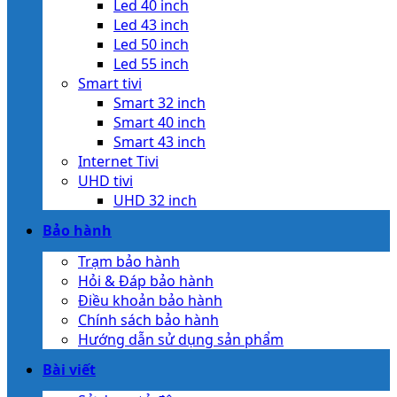
Led 40 inch
Led 43 inch
Led 50 inch
Led 55 inch
Smart tivi
Smart 32 inch
Smart 40 inch
Smart 43 inch
Internet Tivi
UHD tivi
UHD 32 inch
Bảo hành
Trạm bảo hành
Hỏi & Đáp bảo hành
Điều khoản bảo hành
Chính sách bảo hành
Hướng dẫn sử dụng sản phẩm
Bài viết