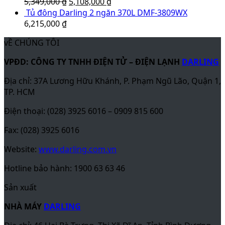
5,349,000
₫
5,108,000
₫
Tủ đông Darling 2 ngăn 370L DMF-3809WX
6,215,000
₫
vỀ CHÚNG TÔI
VPĐD: CÔNG TY TNHH ĐIỆN TỬ – ĐIỆN LẠNH
DARLING
Địa chỉ: 37A Lương Hữu Khánh, P. Phạm Ngũ Lão, Quận 1,
TP. HCM
Điện thoại: (028) 3925 6016 – 0909 815 600
Fax: (028) 3925 6016
Website:
www.darling.com.vn
Hotline bảo hành: 1900 63 63 46
Sản xuất
NHÀ MÁY
DARLING