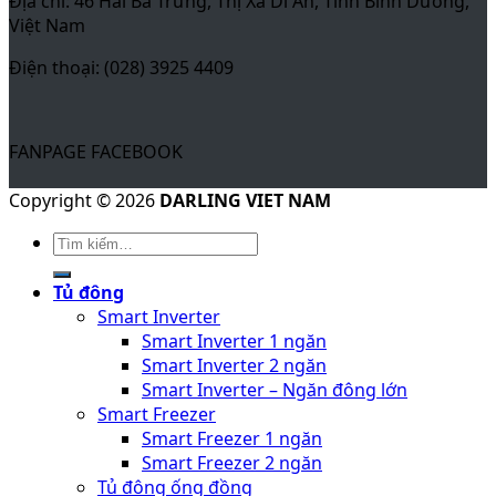
Địa chỉ: 46 Hai Bà Trưng, Thị Xã Dĩ An, Tỉnh Bình Dương,
Việt Nam
Điện thoại: (028) 3925 4409
FANPAGE FACEBOOK
Copyright © 2026
DARLING VIET NAM
Tủ đông
Smart Inverter
Smart Inverter 1 ngăn
Smart Inverter 2 ngăn
Smart Inverter – Ngăn đông lớn
Smart Freezer
Smart Freezer 1 ngăn
Smart Freezer 2 ngăn
Tủ đông ống đồng