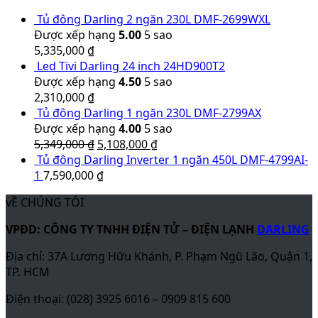
Tủ đông Darling 2 ngăn 230L DMF-2699WXL
Được xếp hạng
5.00
5 sao
5,335,000
₫
Led Tivi Darling 24 inch 24HD900T2
Được xếp hạng
4.50
5 sao
2,310,000
₫
Tủ đông Darling 1 ngăn 230L DMF-2799AX
Được xếp hạng
4.00
5 sao
5,349,000
₫
5,108,000
₫
Tủ đông Darling Inverter 1 ngăn 450L DMF-4799AI-
1
7,590,000
₫
vỀ CHÚNG TÔI
VPĐD: CÔNG TY TNHH ĐIỆN TỬ – ĐIỆN LẠNH
DARLING
Địa chỉ: 37A Lương Hữu Khánh, P. Phạm Ngũ Lão, Quận 1,
TP. HCM
Điện thoại: (028) 3925 6016 – 0909 815 600