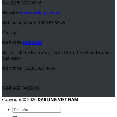
Fax: (028) 3925 6016
Website:
www.darling.com.vn
Hotline bảo hành: 1900 63 63 46
Sản xuất
NHÀ MÁY
DARLING
Địa chỉ: 46 Hai Bà Trưng, Thị Xã Dĩ An, Tỉnh Bình Dương,
Việt Nam
Điện thoại: (028) 3925 4409
FANPAGE FACEBOOK
Copyright © 2026
DARLING VIET NAM