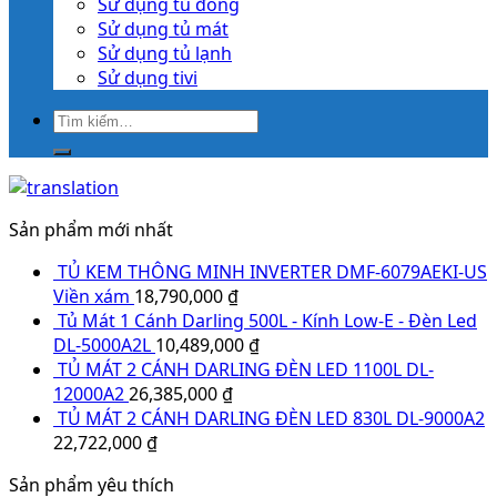
Sử dụng tủ đông
Sử dụng tủ mát
Sử dụng tủ lạnh
Sử dụng tivi
Sản phẩm mới nhất
TỦ KEM THÔNG MINH INVERTER DMF-6079AEKI-US
Viền xám
18,790,000
₫
Tủ Mát 1 Cánh Darling 500L - Kính Low-E - Đèn Led
DL-5000A2L
10,489,000
₫
TỦ MÁT 2 CÁNH DARLING ĐÈN LED 1100L DL-
12000A2
26,385,000
₫
TỦ MÁT 2 CÁNH DARLING ĐÈN LED 830L DL-9000A2
22,722,000
₫
Sản phẩm yêu thích