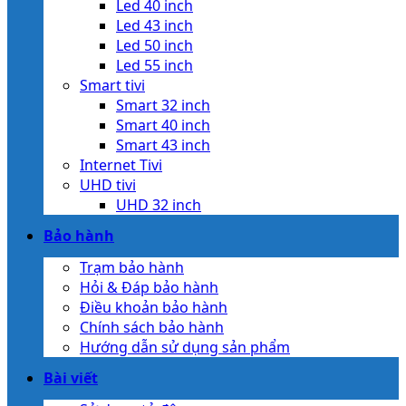
Led 40 inch
Led 43 inch
Led 50 inch
Led 55 inch
Smart tivi
Smart 32 inch
Smart 40 inch
Smart 43 inch
Internet Tivi
UHD tivi
UHD 32 inch
Bảo hành
Trạm bảo hành
Hỏi & Đáp bảo hành
Điều khoản bảo hành
Chính sách bảo hành
Hướng dẫn sử dụng sản phẩm
Bài viết